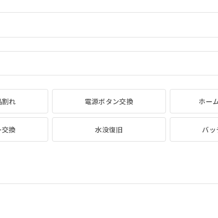
晶割れ
電源ボタン交換
ホー
ー交換
水没復旧
バッ