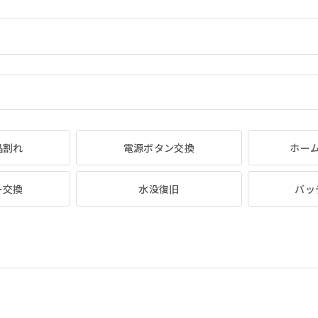
晶割れ
電源ボタン交換
ホー
ー交換
水没復旧
バッ