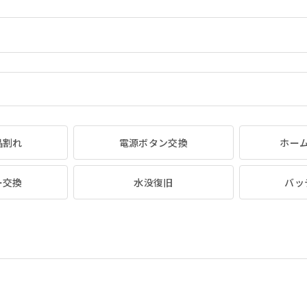
晶割れ
電源ボタン交換
ホー
ー交換
水没復旧
バッ