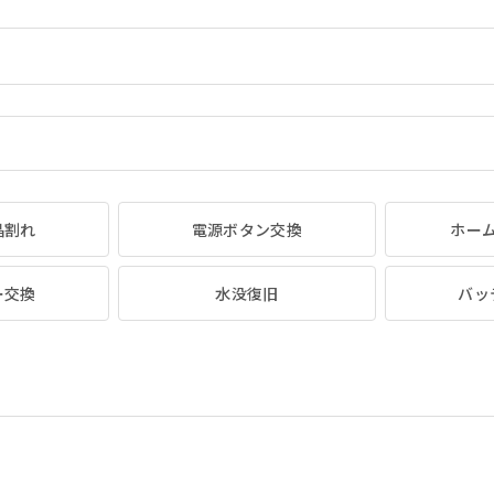
晶割れ
電源ボタン交換
ホー
ー交換
水没復旧
バッ