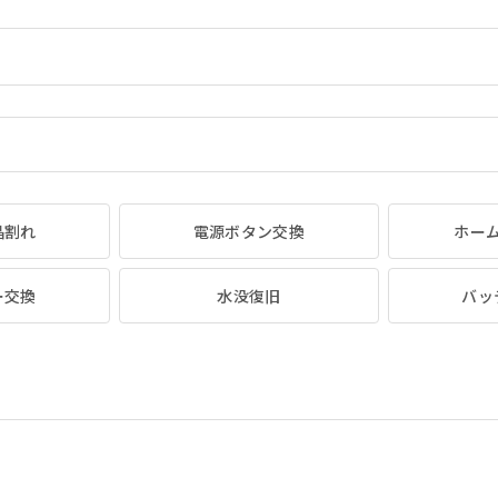
晶割れ
電源ボタン交換
ホー
ー交換
水没復旧
バッ