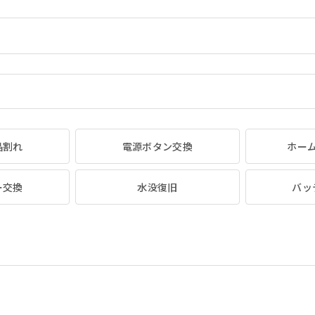
晶割れ
電源ボタン交換
ホー
ー交換
水没復旧
バッ