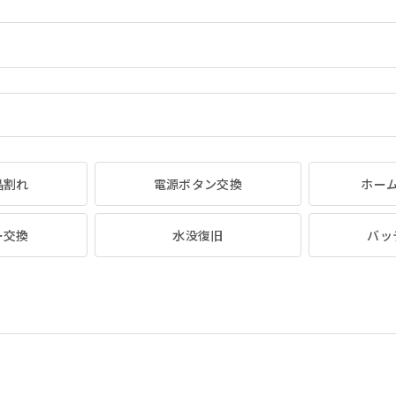
晶割れ
電源ボタン交換
ホー
ー交換
水没復旧
バッ