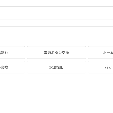
晶割れ
電源ボタン交換
ホー
ー交換
水没復旧
バッ