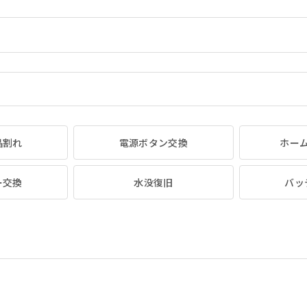
晶割れ
電源ボタン交換
ホー
ー交換
水没復旧
バッ