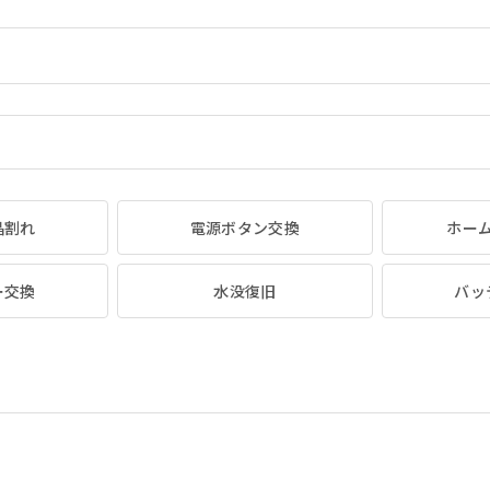
晶割れ
電源ボタン交換
ホー
ー交換
水没復旧
バッ