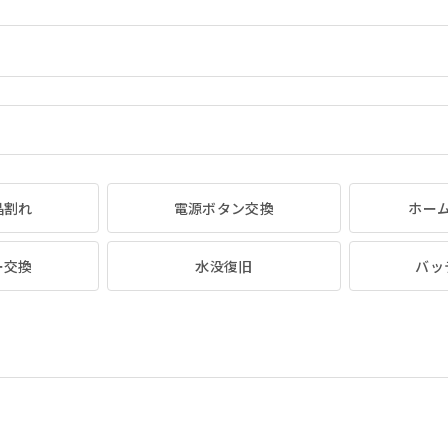
晶割れ
電源ボタン交換
ホー
ー交換
水没復旧
バッ