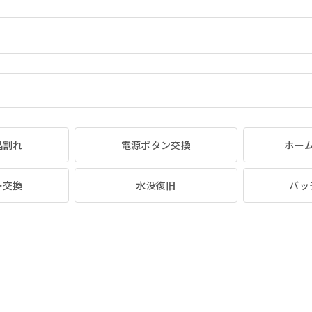
晶割れ
電源ボタン交換
ホー
ー交換
水没復旧
バッ