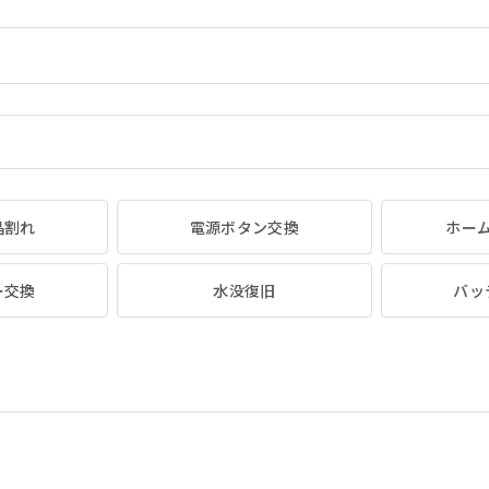
晶割れ
電源ボタン交換
ホー
ー交換
水没復旧
バッ