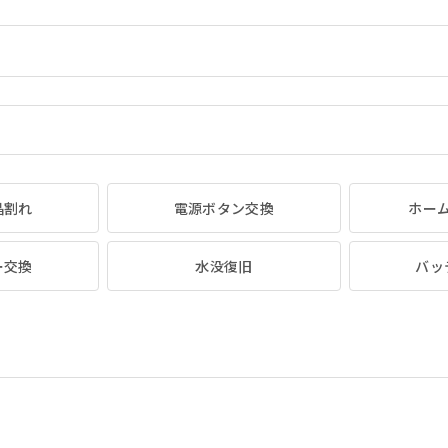
晶割れ
電源ボタン交換
ホー
ー交換
水没復旧
バッ