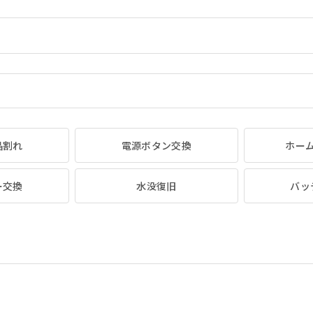
晶割れ
電源ボタン交換
ホー
ー交換
水没復旧
バッ