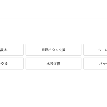
晶割れ
電源ボタン交換
ホー
ー交換
水没復旧
バッ