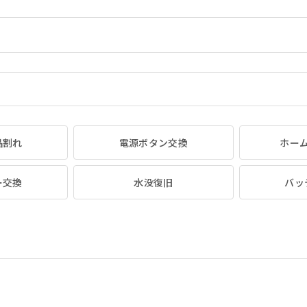
晶割れ
電源ボタン交換
ホー
ー交換
水没復旧
バッ