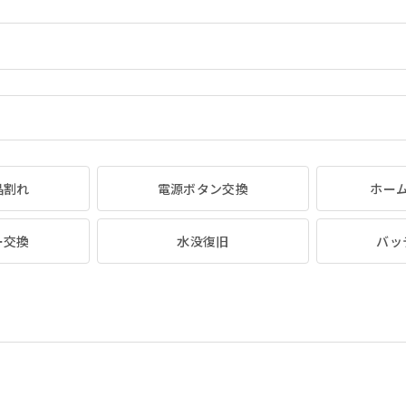
晶割れ
電源ボタン交換
ホー
ー交換
水没復旧
バッ