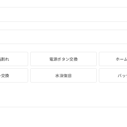
晶割れ
電源ボタン交換
ホー
ー交換
水没復旧
バッ