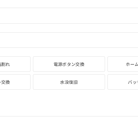
晶割れ
電源ボタン交換
ホー
ー交換
水没復旧
バッ