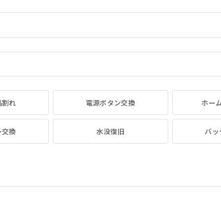
晶割れ
電源ボタン交換
ホー
ー交換
水没復旧
バッ