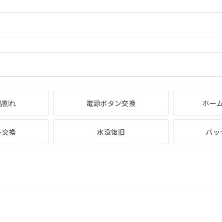
晶割れ
電源ボタン交換
ホー
ー交換
水没復旧
バッ