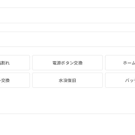
晶割れ
電源ボタン交換
ホー
ー交換
水没復旧
バッ