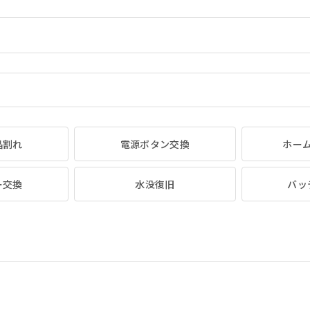
晶割れ
電源ボタン交換
ホー
ー交換
水没復旧
バッ