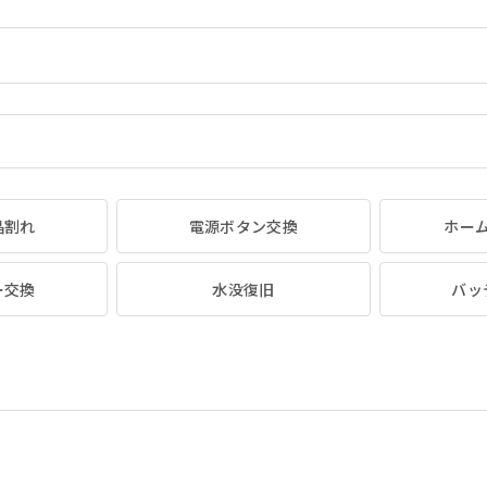
晶割れ
電源ボタン交換
ホー
ー交換
水没復旧
バッ