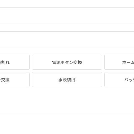
晶割れ
電源ボタン交換
ホー
ー交換
水没復旧
バッ