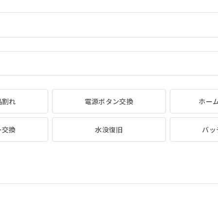
晶割れ
電源ボタン交換
ホー
ー交換
水没復旧
バッ