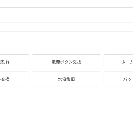
晶割れ
電源ボタン交換
ホー
ー交換
水没復旧
バッ