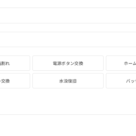
晶割れ
電源ボタン交換
ホー
ー交換
水没復旧
バッ