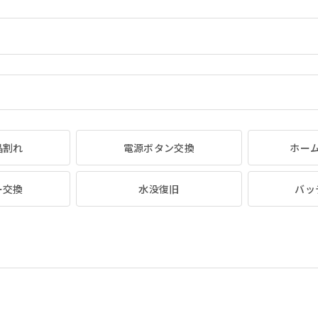
晶割れ
電源ボタン交換
ホー
ー交換
水没復旧
バッ