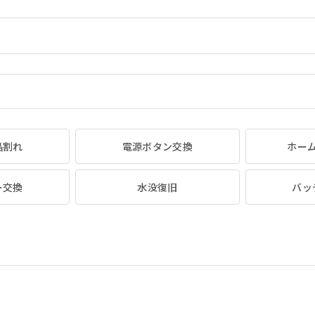
晶割れ
電源ボタン交換
ホー
ー交換
水没復旧
バッ