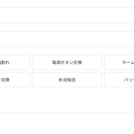
晶割れ
電源ボタン交換
ホー
ー交換
水没復旧
バッ