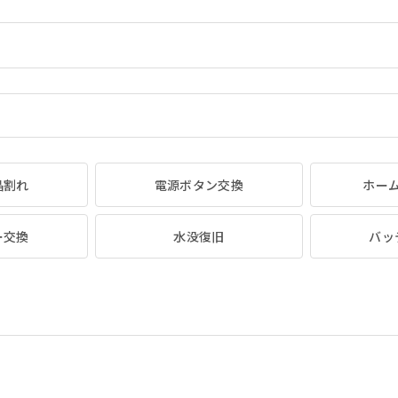
晶割れ
電源ボタン交換
ホー
ー交換
水没復旧
バッ