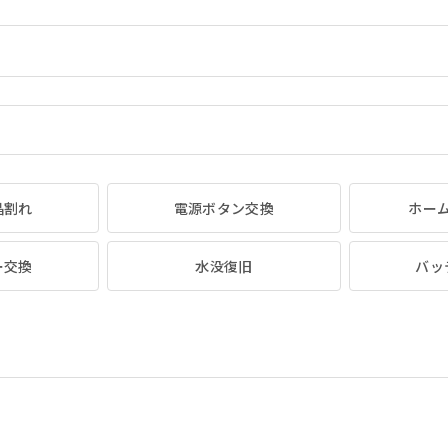
晶割れ
電源ボタン交換
ホー
ー交換
水没復旧
バッ