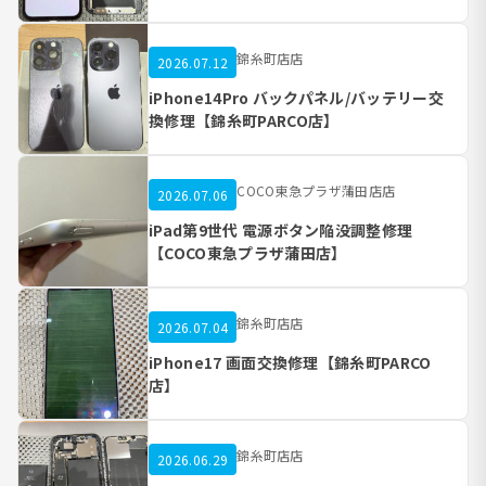
錦糸町店店
2026.07.12
iPhone14Pro バックパネル/バッテリー交
換修理【錦糸町PARCO店】
COCO東急プラザ蒲田店店
2026.07.06
iPad第9世代 電源ボタン陥没調整修理
【COCO東急プラザ蒲田店】
錦糸町店店
2026.07.04
iPhone17 画面交換修理【錦糸町PARCO
店】
錦糸町店店
2026.06.29