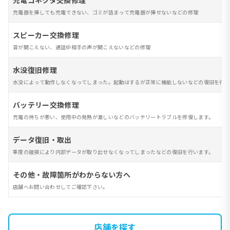
充電コネクタ交換修理
充電器を挿しても充電できない、ゴミが詰まって充電器が挿せないなどの修理
スピーカー交換修理
音が聞こえない、通話中相手の声が聞こえないなどの修理
水没復旧修理
水没によって動作しなくなってしまった。起動はするが正常に機能しないなどの復旧を行い
バッテリー交換修理
充電の持ちが悪い、使用中の発熱が激しいなどのバッテリートラブルを修復します。
データ復旧・取出
重度の破損により内部データが取り出せなくなってしまったなどの復旧を行います。
その他・故障箇所がわからない方へ
店舗へお問い合わせしてご確認下さい。
店舗を探す