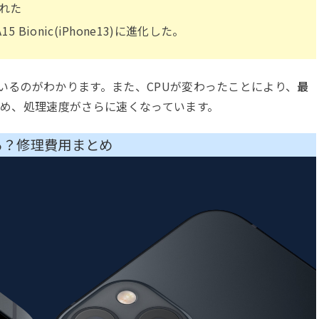
された
らA15 Bionic(iPhone13)に進化した。
いるのがわかります。また、CPUが変わったことにより、
最
め、処理速度がさらに速くなっています。
かる？修理費用まとめ