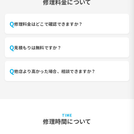
修理料金について
Q
トップページの「機種を選択して修理メニュー・料金表
修理料金はどこで確認できますか？
を表示」または各店舗ページからご確認いただけます。
A
表示価格は全体価格(マスタ)で、店舗により異なる場合が
あります。
Q
見積もりは無料ですか？
はい、お見積もりは無料です。お電話・メール・LINE な
A
ど、お好きな方法でご相談ください。
Q
他店より高かった場合、相談できますか？
はい、他店の見積もりをお持ちいただければご相談に乗
A
らせていただきます。1円でも高い場合はお気軽にお問い
合わせください。
TIME
修理時間について