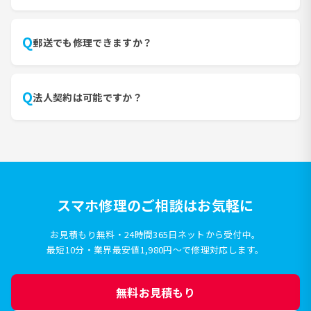
はい、土日祝日も営業しております(店舗により異なりま
A
す)。詳しくは各店舗ページをご確認ください。
Q
郵送でも修理できますか？
はい、郵送修理にも対応しております。詳しくは「郵送
A
修理の流れ」ページをご覧ください。
Q
法人契約は可能ですか？
可能です。複数台のご依頼や継続的な修理サポートをご
A
希望の場合、お問い合わせフォームよりご相談くださ
い。
スマホ修理のご相談はお気軽に
お見積もり無料・24時間365日ネットから受付中。
最短10分・業界最安値1,980円〜で修理対応します。
無料お見積もり