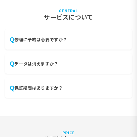
GENERAL
サービスについて
Q
修理に予約は必要ですか？
事前予約は不要です。直接ご来店ください。在庫状況に
A
より即日対応ができない場合もございますので、お電話
やフォームから事前にご相談いただくとスムーズです。
Q
画面割れやバッテリー交換などの基本的な修理ではデー
データは消えますか？
タは消えません。ただし、水没修理や基板修理の場合は
A
データが消える可能性があります。事前に必ずバックア
ップをお取りください。
Q
保証期間はありますか？
初回修理完了から 90 日間の保証がございます。保証修理
A
可能回数は1回限りです(バッテリーは7日間)。
PRICE