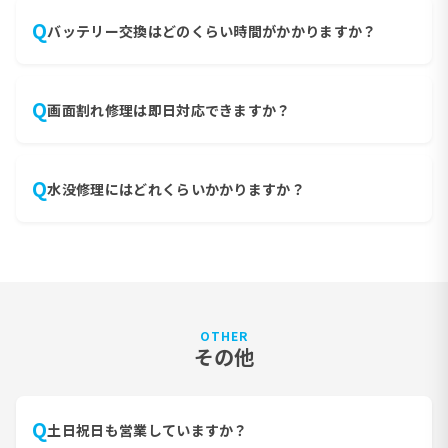
Q
バッテリー交換はどのくらい時間がかかりますか？
iPhone のバッテリー交換は 30 分〜1 時間程度で対応可
A
能です(機種・在庫により異なります)。
Q
画面割れ修理は即日対応できますか？
基本的に即日修理を行なっております。ただし在庫により
A
日数がかかる場合もございますので、お問い合わせくだ
さい。
Q
水没修理にはどれくらいかかりますか？
水没の度合いによりますが、点検と乾燥処理に 1 日〜数
A
日かかります。重度の場合は基板修理が必要になり、1 週
間以上かかる場合もございます。
OTHER
その他
Q
土日祝日も営業していますか？