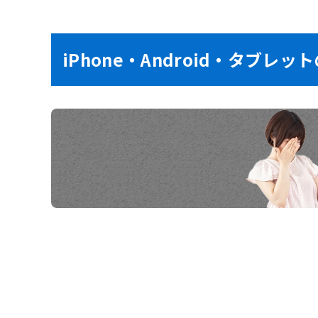
iPhone・Android・タ