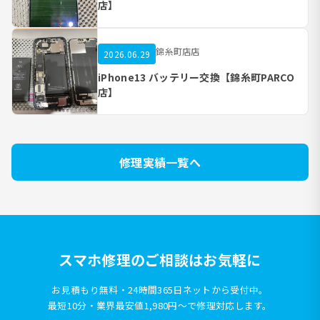
店】
錦糸町店店
2026.06.29
iPhone13 バッテリー交換【錦糸町PARCO
店】
修理実績一覧へ
スマホ修理のご相談はお気軽に
お見積もり無料・24時間365日ネットから受付中。
最短10分・業界最安値1,980円〜で修理対応します。