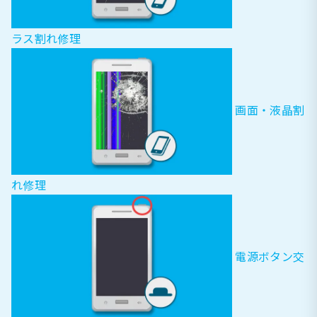
ラス割れ修理
画面・液晶割
れ修理
電源ボタン交