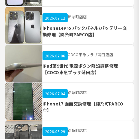
錦糸町店店
2026.07.12
iPhone14Pro バックパネル/バッテリー交
換修理【錦糸町PARCO店】
COCO東急プラザ蒲田店店
2026.07.06
iPad第9世代 電源ボタン陥没調整修理
【COCO東急プラザ蒲田店】
錦糸町店店
2026.07.04
iPhone17 画面交換修理【錦糸町PARCO
店】
錦糸町店店
2026.06.29