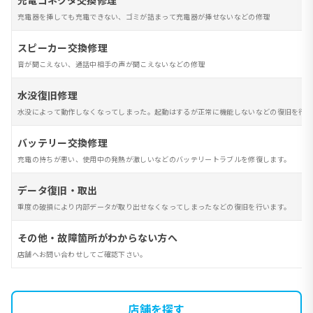
充電コネクタ交換修理
充電器を挿しても充電できない、ゴミが詰まって充電器が挿せないなどの修理
スピーカー交換修理
音が聞こえない、通話中相手の声が聞こえないなどの修理
水没復旧修理
水没によって動作しなくなってしまった。起動はするが正常に機能しないなどの復旧を行い
バッテリー交換修理
充電の持ちが悪い、使用中の発熱が激しいなどのバッテリートラブルを修復します。
データ復旧・取出
重度の破損により内部データが取り出せなくなってしまったなどの復旧を行います。
その他・故障箇所がわからない方へ
店舗へお問い合わせしてご確認下さい。
店舗を探す