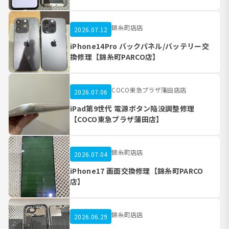
錦糸町店店
2026.07.12
iPhone14Pro バックパネル/バッテリー交
換修理【錦糸町PARCO店】
COCO東急プラザ蒲田店店
2026.07.06
iPad第9世代 電源ボタン陥没調整修理
【COCO東急プラザ蒲田店】
錦糸町店店
2026.07.04
iPhone17 画面交換修理【錦糸町PARCO
店】
錦糸町店店
2026.06.29