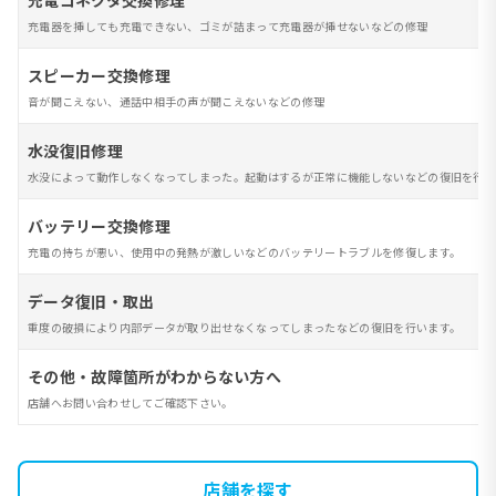
充電コネクタ交換修理
充電器を挿しても充電できない、ゴミが詰まって充電器が挿せないなどの修理
スピーカー交換修理
音が聞こえない、通話中相手の声が聞こえないなどの修理
水没復旧修理
水没によって動作しなくなってしまった。起動はするが正常に機能しないなどの復旧を行い
バッテリー交換修理
充電の持ちが悪い、使用中の発熱が激しいなどのバッテリートラブルを修復します。
データ復旧・取出
重度の破損により内部データが取り出せなくなってしまったなどの復旧を行います。
その他・故障箇所がわからない方へ
店舗へお問い合わせしてご確認下さい。
店舗を探す