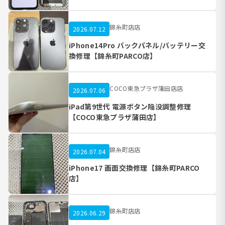
錦糸町店店
2026.07.12
iPhone14Pro バックパネル/バッテリー交
換修理【錦糸町PARCO店】
COCO東急プラザ蒲田店店
2026.07.06
iPad第9世代 電源ボタン陥没調整修理
【COCO東急プラザ蒲田店】
錦糸町店店
2026.07.04
iPhone17 画面交換修理【錦糸町PARCO
店】
錦糸町店店
2026.06.29