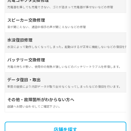
充電コネクタ交換修理
充電器を挿しても充電できない、ゴミが詰まって充電器が挿せないなどの修理
スピーカー交換修理
音が聞こえない、通話中相手の声が聞こえないなどの修理
水没復旧修理
水没によって動作しなくなってしまった。起動はするが正常に機能しないなどの復旧を行い
バッテリー交換修理
充電の持ちが悪い、使用中の発熱が激しいなどのバッテリートラブルを修復します。
データ復旧・取出
重度の破損により内部データが取り出せなくなってしまったなどの復旧を行います。
その他・故障箇所がわからない方へ
店舗へお問い合わせしてご確認下さい。
店舗を探す