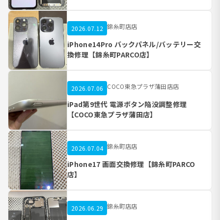
錦糸町店店
2026.07.12
iPhone14Pro バックパネル/バッテリー交
換修理【錦糸町PARCO店】
COCO東急プラザ蒲田店店
2026.07.06
iPad第9世代 電源ボタン陥没調整修理
【COCO東急プラザ蒲田店】
錦糸町店店
2026.07.04
iPhone17 画面交換修理【錦糸町PARCO
店】
錦糸町店店
2026.06.29