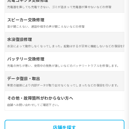
充電コネクタ交換修理
充電器を挿しても充電できない、ゴミが詰まって充電器が挿せないなどの修理
スピーカー交換修理
音が聞こえない、通話中相手の声が聞こえないなどの修理
水没復旧修理
水没によって動作しなくなってしまった。起動はするが正常に機能しないなどの復旧を行い
バッテリー交換修理
充電の持ちが悪い、使用中の発熱が激しいなどのバッテリートラブルを修復します。
データ復旧・取出
重度の破損により内部データが取り出せなくなってしまったなどの復旧を行います。
その他・故障箇所がわからない方へ
店舗へお問い合わせしてご確認下さい。
店舗を探す