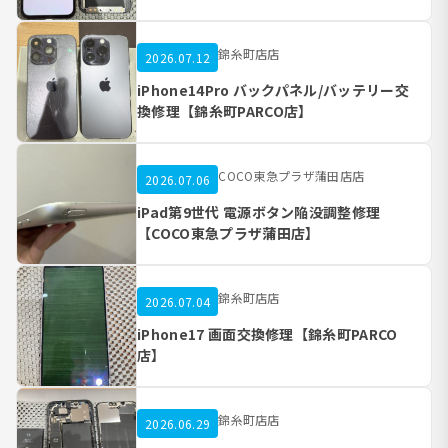
錦糸町店店
2026.07.12
iPhone14Pro バックパネル/バッテリー交
換修理【錦糸町PARCO店】
COCO東急プラザ蒲田店店
2026.07.06
iPad第9世代 電源ボタン陥没調整修理
【COCO東急プラザ蒲田店】
錦糸町店店
2026.07.04
iPhone17 画面交換修理【錦糸町PARCO
店】
錦糸町店店
2026.06.29