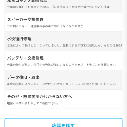
充電コネクタ交換修理
充電器を挿しても充電できない、ゴミが詰まって充電器が挿せないなどの修理
スピーカー交換修理
音が聞こえない、通話中相手の声が聞こえないなどの修理
水没復旧修理
水没によって動作しなくなってしまった。起動はするが正常に機能しないなどの復旧を行い
バッテリー交換修理
充電の持ちが悪い、使用中の発熱が激しいなどのバッテリートラブルを修復します。
データ復旧・取出
重度の破損により内部データが取り出せなくなってしまったなどの復旧を行います。
その他・故障箇所がわからない方へ
店舗へお問い合わせしてご確認下さい。
店舗を探す