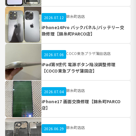
錦糸町店店
2026.07.12
iPhone14Pro バックパネル/バッテリー交
換修理【錦糸町PARCO店】
COCO東急プラザ蒲田店店
2026.07.06
iPad第9世代 電源ボタン陥没調整修理
【COCO東急プラザ蒲田店】
錦糸町店店
2026.07.04
iPhone17 画面交換修理【錦糸町PARCO
店】
錦糸町店店
2026.06.29