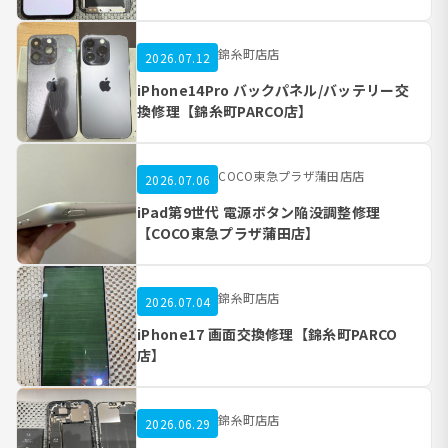
錦糸町店店
2026.07.12
iPhone14Pro バックパネル/バッテリー交
換修理【錦糸町PARCO店】
COCO東急プラザ蒲田店店
2026.07.06
iPad第9世代 電源ボタン陥没調整修理
【COCO東急プラザ蒲田店】
錦糸町店店
2026.07.04
iPhone17 画面交換修理【錦糸町PARCO
店】
錦糸町店店
2026.06.29