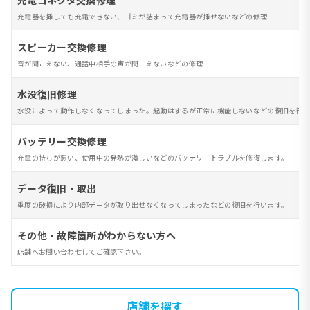
充電コネクタ交換修理
充電器を挿しても充電できない、ゴミが詰まって充電器が挿せないなどの修理
スピーカー交換修理
音が聞こえない、通話中相手の声が聞こえないなどの修理
水没復旧修理
水没によって動作しなくなってしまった。起動はするが正常に機能しないなどの復旧を行い
バッテリー交換修理
充電の持ちが悪い、使用中の発熱が激しいなどのバッテリートラブルを修復します。
データ復旧・取出
重度の破損により内部データが取り出せなくなってしまったなどの復旧を行います。
その他・故障箇所がわからない方へ
店舗へお問い合わせしてご確認下さい。
店舗を探す