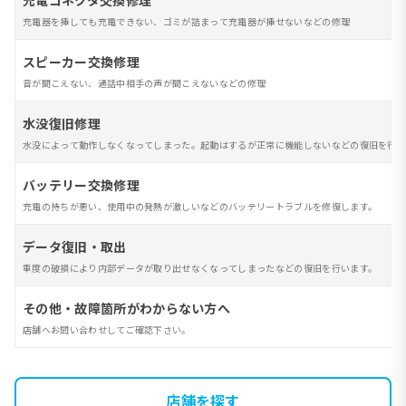
充電コネクタ交換修理
充電器を挿しても充電できない、ゴミが詰まって充電器が挿せないなどの修理
スピーカー交換修理
音が聞こえない、通話中相手の声が聞こえないなどの修理
水没復旧修理
水没によって動作しなくなってしまった。起動はするが正常に機能しないなどの復旧を行い
バッテリー交換修理
充電の持ちが悪い、使用中の発熱が激しいなどのバッテリートラブルを修復します。
データ復旧・取出
重度の破損により内部データが取り出せなくなってしまったなどの復旧を行います。
その他・故障箇所がわからない方へ
店舗へお問い合わせしてご確認下さい。
店舗を探す