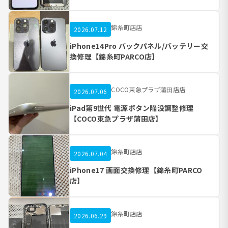
錦糸町店店
2026.07.12
iPhone14Pro バックパネル/バッテリー交
換修理【錦糸町PARCO店】
COCO東急プラザ蒲田店店
2026.07.06
iPad第9世代 電源ボタン陥没調整修理
【COCO東急プラザ蒲田店】
錦糸町店店
2026.07.04
iPhone17 画面交換修理【錦糸町PARCO
店】
錦糸町店店
2026.06.29