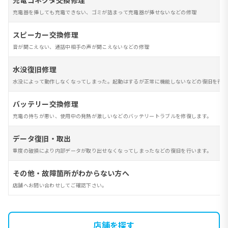
充電コネクタ交換修理
充電器を挿しても充電できない、ゴミが詰まって充電器が挿せないなどの修理
スピーカー交換修理
音が聞こえない、通話中相手の声が聞こえないなどの修理
水没復旧修理
水没によって動作しなくなってしまった。起動はするが正常に機能しないなどの復旧を行い
バッテリー交換修理
充電の持ちが悪い、使用中の発熱が激しいなどのバッテリートラブルを修復します。
データ復旧・取出
重度の破損により内部データが取り出せなくなってしまったなどの復旧を行います。
その他・故障箇所がわからない方へ
店舗へお問い合わせしてご確認下さい。
店舗を探す