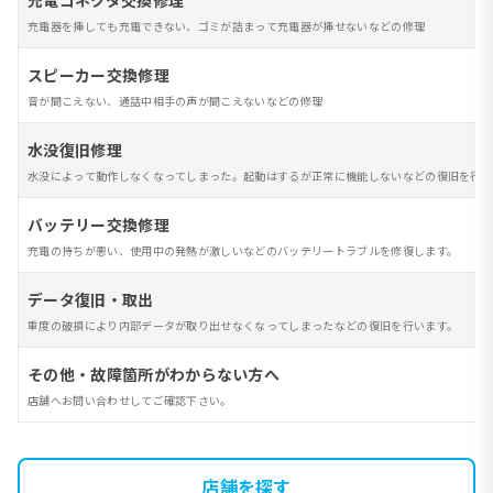
充電コネクタ交換修理
充電器を挿しても充電できない、ゴミが詰まって充電器が挿せないなどの修理
スピーカー交換修理
音が聞こえない、通話中相手の声が聞こえないなどの修理
水没復旧修理
水没によって動作しなくなってしまった。起動はするが正常に機能しないなどの復旧を行い
バッテリー交換修理
充電の持ちが悪い、使用中の発熱が激しいなどのバッテリートラブルを修復します。
データ復旧・取出
重度の破損により内部データが取り出せなくなってしまったなどの復旧を行います。
その他・故障箇所がわからない方へ
店舗へお問い合わせしてご確認下さい。
店舗を探す