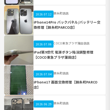
錦糸町店店
2026.07.12
iPhone14Pro バックパネル/バッテリー交
換修理【錦糸町PARCO店】
COCO東急プラザ蒲田店店
2026.07.06
iPad第9世代 電源ボタン陥没調整修理
【COCO東急プラザ蒲田店】
錦糸町店店
2026.07.04
iPhone17 画面交換修理【錦糸町PARCO
店】
錦糸町店店
2026.06.29